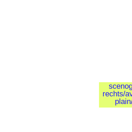
sceno
rechts/a
plain