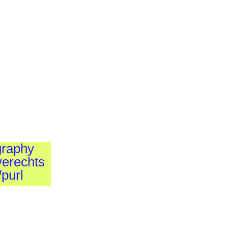
graphy
verechts
/purl